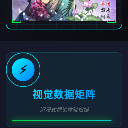
⚡
视觉数据矩阵
沉浸式视觉体验扫描